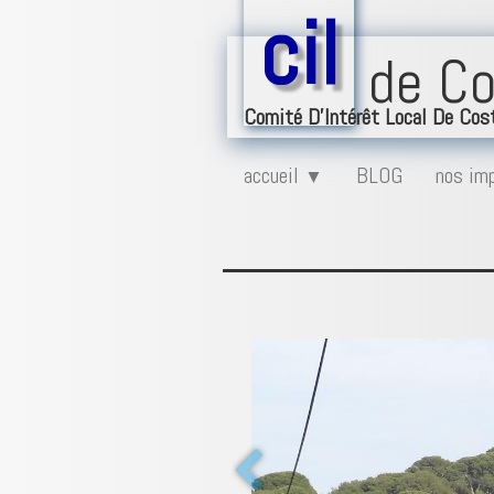
cil
de Co
Comité D'Intérêt Local De Cos
accueil
BLOG
nos im
▼