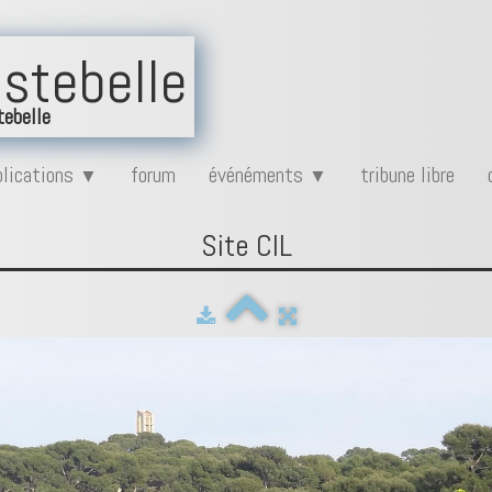
stebelle
tebelle
plications
forum
événéments
tribune libre
▼
▼
Site CIL