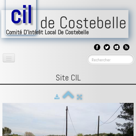
cil
de Costebelle
Comité D'Intérêt Local De Costebelle
accueil
▼
Site CIL
BLOG
nos implications
▼
forum
événéments
▼